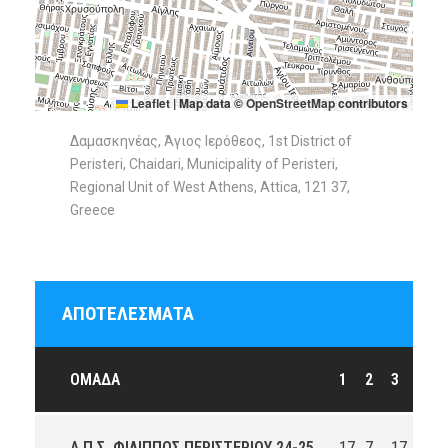
Leaflet
|
Map data ©
OpenStreetMap
contributors
Δαμασκηνέας, Άγιος Ιερόθεος, 1st District of
Peristeri, Chaidari, Municipality of Peristeri,
Regional Unit of West Athens, Attica, 121 37,
Greece
ΑΠΟΤΕΛΈΣΜΑΤΑ
ΟΜΆΔΑ
1
2
3
4
Α.Π.Σ. ΦΙΛΙΠΠΟΣ ΠΕΡΙΣΤΕΡΙΟΥ 24-25
17
7
17
15