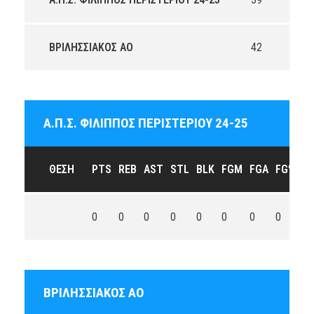
ΒΡΙΛΗΣΣΙΑΚΟΣ ΑΟ
42
Α.Π.Σ. ΦΙΛΙΠΠΟΣ ΠΕΡΙΣΤΕΡΙΟΥ 24-25
ΘΈΣΗ
PTS
REB
AST
STL
BLK
FGM
FGA
FG%
3
0
0
0
0
0
0
0
0
0
ΒΡΙΛΗΣΣΙΑΚΟΣ ΑΟ