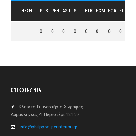
ΘΈΣΗ
PTS
REB
AST
STL
BLK
FGM
FGA
FG%
3
0
0
0
0
0
0
0
0
0
ΕΠΙΚΟΙΝΩΝΊΑ
Κλειστό Γυμναστήριο Χωράφας
Δαμασκηνέας 4, Περιστέρι 121 37
info@philippos-peristeriou.gr