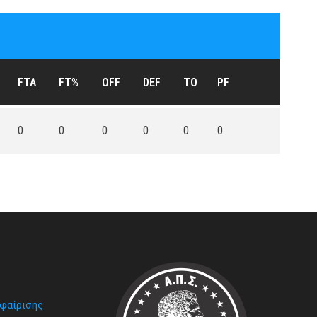
FTA
FT%
OFF
DEF
TO
PF
0
0
0
0
0
0
σφαίρισης