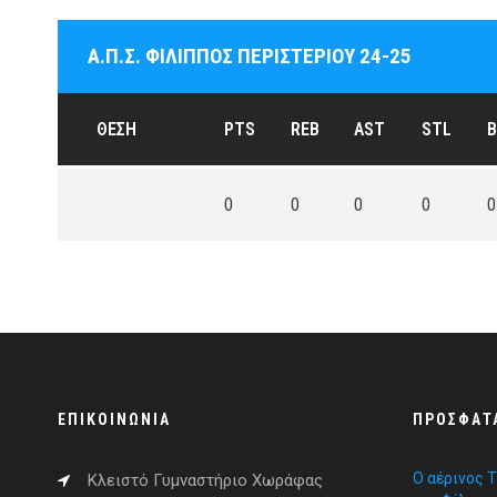
Α.Π.Σ. ΦΙΛΙΠΠΟΣ ΠΕΡΙΣΤΕΡΙΟΥ 24-25
ΘΈΣΗ
PTS
REB
AST
STL
B
0
0
0
0
0
ΕΠΙΚΟΙΝΩΝΊΑ
ΠΡΌΣΦΑΤ
Ο αέρινος 
Κλειστό Γυμναστήριο Χωράφας