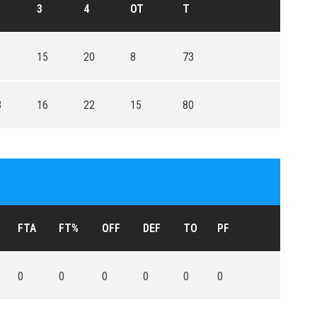
3
4
OT
T
1
15
20
8
73
3
16
22
15
80
FTA
FT%
OFF
DEF
TO
PF
0
0
0
0
0
0