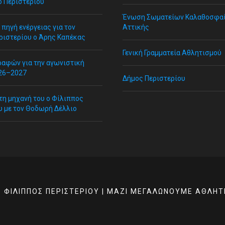
ο Περιστερίου
Ένωση Σωματείων Καλαθοσφα
πηγή ενέργειας για τον
Αττικής
ριστερίου ο Άρης Καπέκας
Γενική Γραμματεία Αθλητισμού
ραφών για την αγωνιστική
26–2027
Δήμος Περιστερίου
τη μηχανή του ο Φίλιππος
υ με τον Θοδωρή Δέλλιο
Σ ΦΊΛΙΠΠΟΣ ΠΕΡΙΣΤΕΡΊΟΥ | ΜΑΖΊ ΜΕΓΑΛΏΝΟΥΜΕ ΑΘΛΗΤ