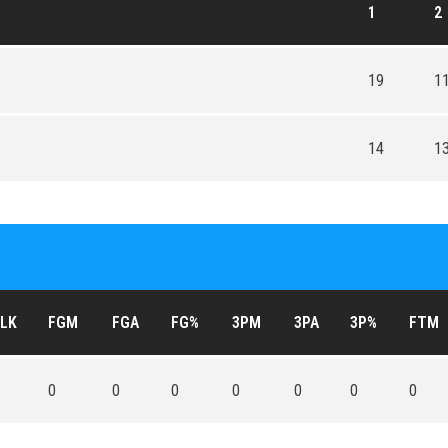
1
2
19
1
14
1
LK
FGM
FGA
FG%
3PM
3PA
3P%
FTM
0
0
0
0
0
0
0