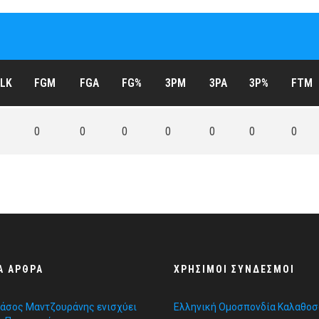
LK
FGM
FGA
FG%
3PM
3PA
3P%
FTM
0
0
0
0
0
0
0
Α ΆΡΘΡΑ
ΧΡΉΣΙΜΟΙ ΣΎΝΔΕΣΜΟΙ
Τάσος Μαντζουράνης ενισχύει
Ελληνική Ομοσπονδία Καλαθο