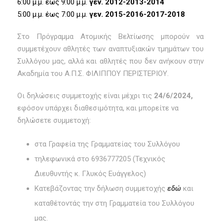
6:00 μ.μ. έως 9:00 μ.μ.
γεν. 2012-2013-2014
5:00 μ.μ. έως 7:00 μ.μ.
γεν. 2015-2016-2017-2018
Στο Πρόγραμμα Ατομικής Βελτίωσης μπορούν να
συμμετέχουν αθλητές των αναπτυξιακών τμημάτων του
Συλλόγου μας, αλλά και αθλητές που δεν ανήκουν στην
Ακαδημία του Α.Π.Σ. ΦΙΛΙΠΠΟΥ ΠΕΡΙΣΤΕΡΙΟΥ.
Οι δηλώσεις συμμετοχής είναι μέχρι τις
24/6/2024,
εφόσον υπάρχει διαθεσιμότητα, και μπορείτε να
δηλώσετε συμμετοχή:
στα Γραφεία της Γραμματείας του Συλλόγου
τηλεφωνικά στο 6936777205 (Τεχνικός
Διευθυντής κ. Γλυκός Ευάγγελος)
Κατεβάζοντας την δήλωση συμμετοχής
εδώ
και
καταθέτοντάς την στη Γραμματεία του Συλλόγου
μας.