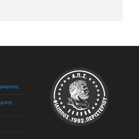
σφαίρισης
ίρισης