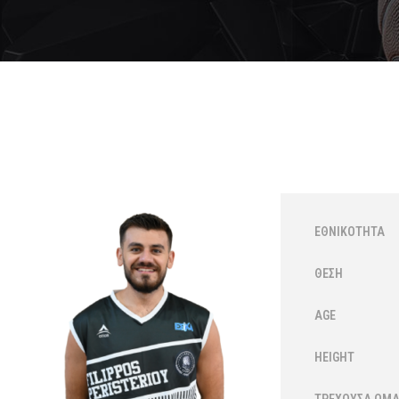
ΕΘΝΙΚΌΤΗΤΑ
ΘΈΣΗ
AGE
HEIGHT