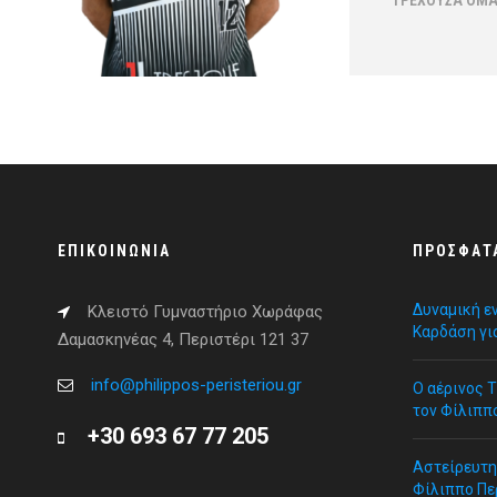
ΤΡΈΧΟΥΣΑ ΟΜ
ΕΠΙΚΟΙΝΩΝΊΑ
ΠΡΌΣΦΑΤ
Δυναμική ε
Κλειστό Γυμναστήριο Χωράφας
Καρδάση γι
Δαμασκηνέας 4, Περιστέρι 121 37
info@philippos-peristeriou.gr
Ο αέρινος 
τον Φίλιππ
+30 693 67 77 205
Αστείρευτη 
Φίλιππο Πε