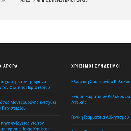
ΆΔΑ
Α.Π.Σ. ΦΙΛΙΠΠΟΣ ΠΕΡΙΣΤΕΡΙΟΥ 24-25
Α ΆΡΘΡΑ
ΧΡΉΣΙΜΟΙ ΣΎΝΔΕΣΜΟΙ
νίσχυση με τον Τρύφωνα
Ελληνική Ομοσπονδία Καλαθο
α τον Φίλιππο Περιστερίου
Ένωση Σωματείων Καλαθοσφα
Τάσος Μαντζουράνης ενισχύει
Αττικής
ο Περιστερίου
Γενική Γραμματεία Αθλητισμού
πηγή ενέργειας για τον
ριστερίου ο Άρης Καπέκας