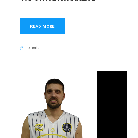
READ MORE
omerta