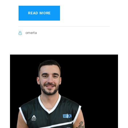
READ MORE
omerta