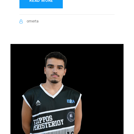
READ MORE
omerta