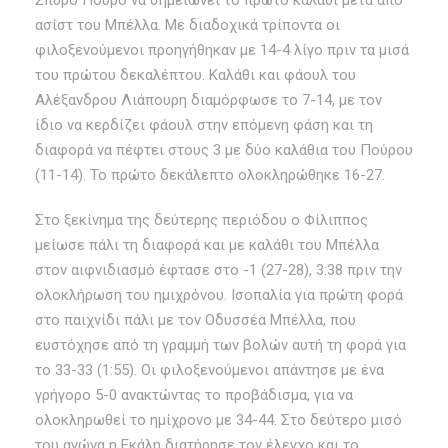
ασίστ του Μπέλλα. Με διαδοχικά τρίποντα οι
φιλοξενούμενοι προηγήθηκαν με 14-4 λίγο πριν τα μισά
του πρώτου δεκαλέπτου. Καλάθι και φάουλ του
Αλέξανδρου Λιάπουρη διαμόρφωσε το 7-14, με τον
ίδιο να κερδίζει φάουλ στην επόμενη φάση και τη
διαφορά να πέφτει στους 3 με δύο καλάθια του Πούρου
(11-14). Το πρώτο δεκάλεπτο ολοκληρώθηκε 16-27.
Στο ξεκίνημα της δεύτερης περιόδου ο Φίλιππος
μείωσε πάλι τη διαφορά και με καλάθι του Μπέλλα
στον αιφνιδιασμό έφτασε στο -1 (27-28), 3:38 πριν την
ολοκλήρωση του ημιχρόνου. Ισοπαλία για πρώτη φορά
στο παιχνίδι πάλι με τον Οδυσσέα Μπέλλα, που
ευστόχησε από τη γραμμή των βολών αυτή τη φορά για
το 33-33 (1:55). Οι φιλοξενούμενοι απάντησε με ένα
γρήγορο 5-0 ανακτώντας το προβάδισμα, για να
ολοκληρωθεί το ημίχρονο με 34-44. Στο δεύτερο μισό
του αγώνα η Εκάλη διατήρησε τον έλεγχο και το