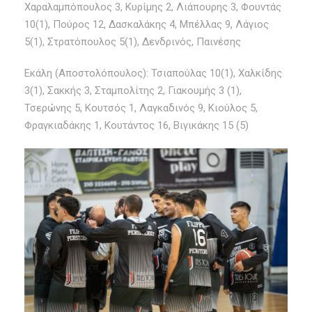
Χαραλαμπόπουλος 3, Κυρίμης 2, Λιάπουρης 3, Φουντάς
10(1), Πούρος 12, Δασκαλάκης 4, Μπέλλας 9, Λάγιος
5(1), Στρατόπουλος 5(1), Δενδρινός, Παινέσης
Εκάλη (Αποστολόπουλος): Τσιαπούλας 10(1), Χαλκίδης
3(1), Σακκής 3, Σταμπολίτης 2, Γιακουμής 3 (1),
Τσερώνης 5, Κουτσός 1, Λαγκαδινός 9, Κιούλος 5,
Φραγκιαδάκης 1, Κουτάντος 16, Βιγικάκης 15 (5)