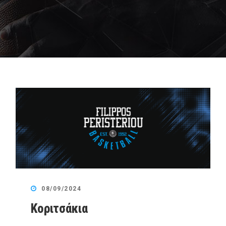
08/09/2024
Κοριτσάκια