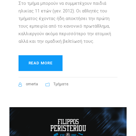
Στο τμήμα μπορούν να συμμετέχουν παιδιά
ηλικίας 11 ετών (γεν. 2012). Οι αθλητές του
τμήματος έχοντας ήδη αποκτήσει την πρώτη
τους εμπειρία από το κανονικό πρωτάθλημα,
καλλιεργούν ακόμα περισσότερο την ατομική
αλλά και την ομαδική βελτίωσή τους.
READ MORE
omerta
Τμήματα