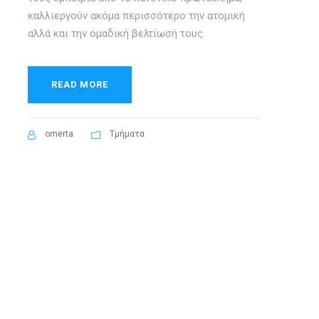
καλλιεργούν ακόμα περισσότερο την ατομική
αλλά και την ομαδική βελτίωσή τους.
READ MORE
omerta
Τμήματα