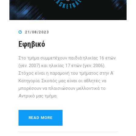
21/08/2023
Εφηβικό
Στο τμήμα συμμετέχουν παιδιά ηλικίας 16 ετών
(γεν. 2007) και ηλικίας 17 ετών (γεν. 2006).
Στόχος είναι η παραμονή του τμήματος στην Α΄
Κατηγορία. Σκοπός μας είναι οι αθλητές να
μπορέσουν να πλαισιώσουν μελλοντικά το
Αντρικό μας τμήμα.
READ MORE