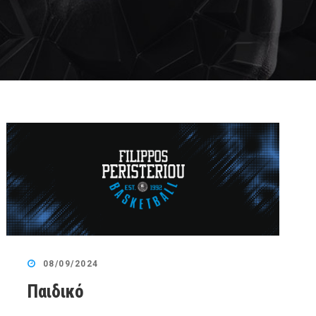
08/09/2024
Παιδικό