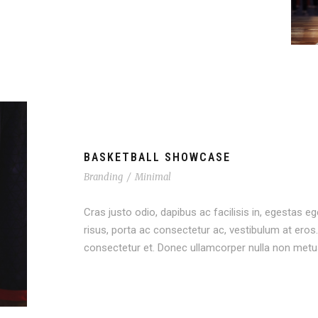
BASKETBALL SHOWCASE
Branding
/
Minimal
Cras justo odio, dapibus ac facilisis in, egestas eg
risus, porta ac consectetur ac, vestibulum at er
consectetur et. Donec ullamcorper nulla non metus 