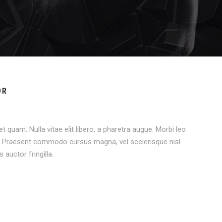
OR
et quam. Nulla vitae elit libero, a pharetra augue. Morbi leo
os. Praesent commodo cursus magna, vel scelerisque nisl
auctor fringilla.