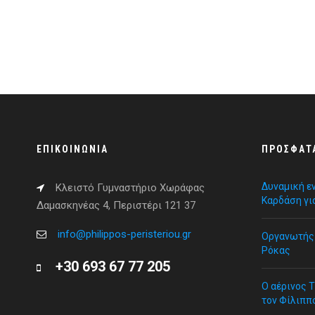
ΕΠΙΚΟΙΝΩΝΊΑ
ΠΡΌΣΦΑΤ
Δυναμική ε
Κλειστό Γυμναστήριο Χωράφας
Καρδάση γι
Δαμασκηνέας 4, Περιστέρι 121 37
info@philippos-peristeriou.gr
Οργανωτής 
Ρόκας
+30 693 67 77 205
Ο αέρινος 
τον Φίλιππ