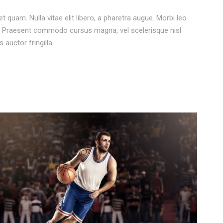
et quam. Nulla vitae elit libero, a pharetra augue. Morbi leo
os. Praesent commodo cursus magna, vel scelerisque nisl
auctor fringilla.