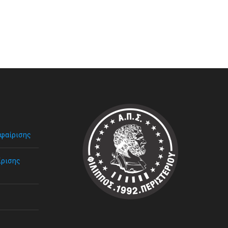
σφαίρισης
ίρισης