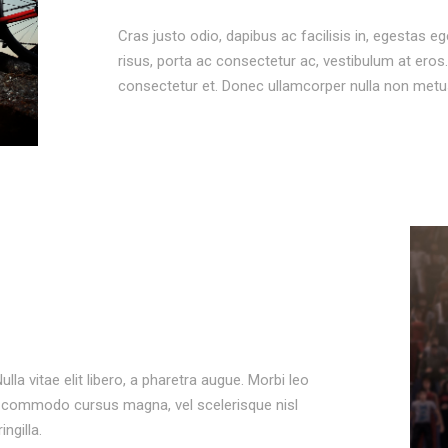
Cras justo odio, dapibus ac facilisis in, egestas eg
risus, porta ac consectetur ac, vestibulum at er
consectetur et. Donec ullamcorper nulla non metus 
lla vitae elit libero, a pharetra augue. Morbi leo
nt commodo cursus magna, vel scelerisque nisl
ngilla.