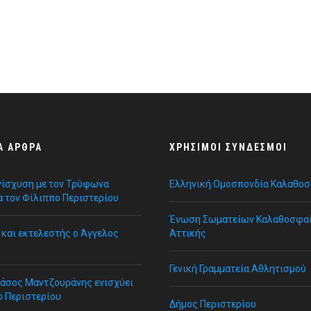
Α ΆΡΘΡΑ
ΧΡΉΣΙΜΟΙ ΣΎΝΔΕΣΜΟΙ
νίσχυση με τον Τρύφωνα
Ελληνική Ομοσπονδία Καλαθο
α τον Φίλιππο Περιστερίου
Ένωση Σωματείων Καλαθοσφα
και εκτελεστής ο Άγγελος
Αττικής
Γενική Γραμματεία Αθλητισμού
Τάσος Μαντζουράνης ενισχύει
ο Περιστερίου
Δήμος Περιστερίου