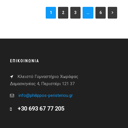
1
2
3
…
6
ΕΠΙΚΟΙΝΩΝΊΑ
Κλειστό Γυμναστήριο Χωράφας
Δαμασκηνέας 4, Περιστέρι 121 37
info@philippos-peristeriou.gr
+30 693 67 77 205